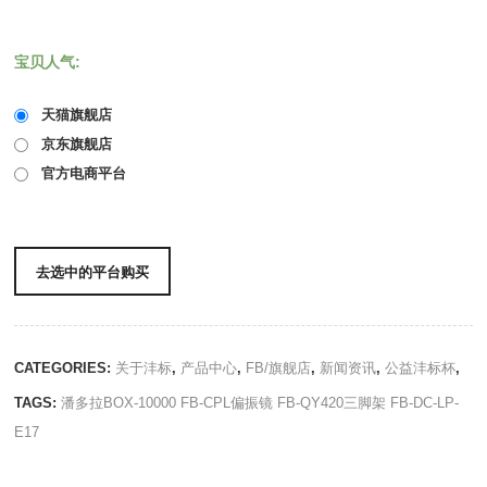
宝贝人气:
天猫旗舰店
京东旗舰店
官方电商平台
去选中的平台购买
CATEGORIES:
关于沣标
,
产品中心
,
FB/旗舰店
,
新闻资讯
,
公益沣标杯
,
TAGS:
潘多拉BOX-10000
FB-CPL偏振镜
FB-QY420三脚架
FB-DC-LP-
E17