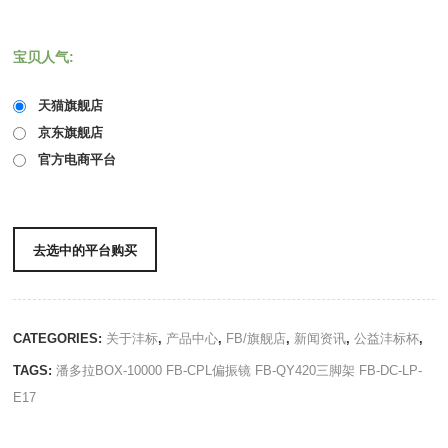
宝贝人气:
天猫旗舰店
京东旗舰店
官方电商平台
去选中的平台购买
CATEGORIES:
关于沣标
,
产品中心
,
FB/旗舰店
,
新闻资讯
,
公益沣标杯
,
TAGS:
潘多拉BOX-10000
FB-CPL偏振镜
FB-QY420三脚架
FB-DC-LP-
E17